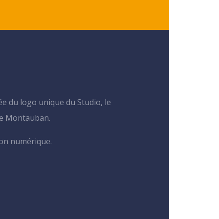
e du logo unique du Studio, le
de Montauban.
ion numérique.