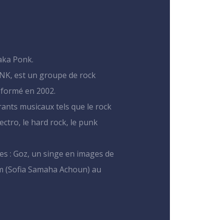
haka Ponk.
NK, est un groupe de rock
, formé en 2002.
urants musicaux tels que le rock
lectro, le hard rock, le punk
s : Goz, un singe en images de
am (Sofia Samaha Achoun) au