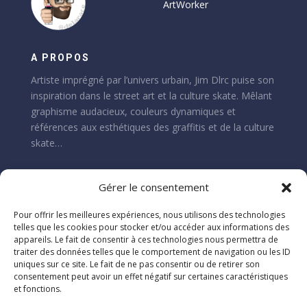
ArtWorker
A PROPOS
Artiste imprégné par l’univers urbain, Jim Dlrc puise son
inspiration dans le street art et la culture skate. Mêlant
graphisme audacieux, couleurs dynamiques et
références aux esthétiques des graffitis et de la culture
skate…
Gérer le consentement
Pour offrir les meilleures expériences, nous utilisons des technologies
telles que les cookies pour stocker et/ou accéder aux informations des
appareils. Le fait de consentir à ces technologies nous permettra de
S'ABONNER
traiter des données telles que le comportement de navigation ou les ID
uniques sur ce site. Le fait de ne pas consentir ou de retirer son
consentement peut avoir un effet négatif sur certaines caractéristiques
et fonctions.